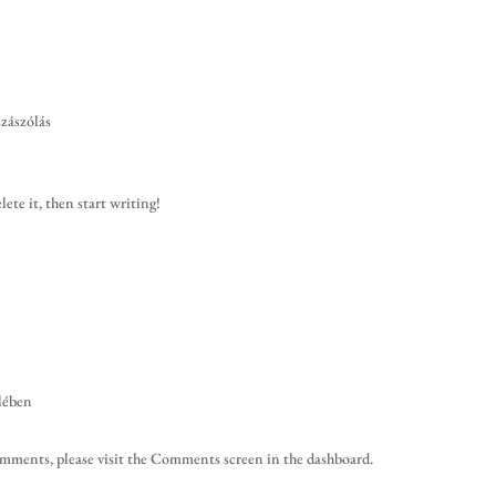
zzászólás
ete it, then start writing!
elében
comments, please visit the Comments screen in the dashboard.